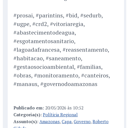
#prosai, #parintins, #bid, #sedurb,
#ugpe, #crd2, #vitoriaregia,
#abastecimentodeagua,
#esgotamentosanitario,
#lagoadafrancesa, #reassentamento,
#habitacao, #saneamento,
#gestaosocioambiental, #familias,
#obras, #monitoramento, #canteiros,
#manaus, #governodoamazonas
Publicado em:
20/05/2026 às 10:52
Categoria(s):
Políticia Regional
Assunto(s):
Amazonas
,
Capa
,
Governo
,
Roberto