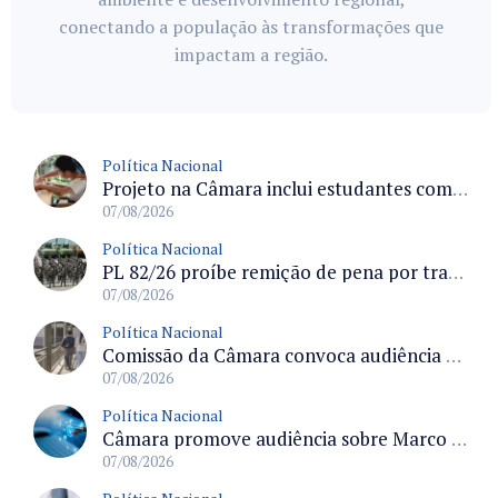
conectando a população às transformações que
impactam a região.
Política Nacional
Projeto na Câmara inclui estudantes com deficiência no regime escolar especial da LDB e estabelece critérios para frequência
07/08/2026
Política Nacional
PL 82/26 proíbe remição de pena por trabalho em funções militares para condenados por crimes contra o Estado Democrático de Direito
07/08/2026
Política Nacional
Comissão da Câmara convoca audiência para discutir misoginia nas escolas e universidades após divulgação de listas misóginas
07/08/2026
Política Nacional
Câmara promove audiência sobre Marco de Fomento à Economia Digital e impactos da inteligência artificial
07/08/2026