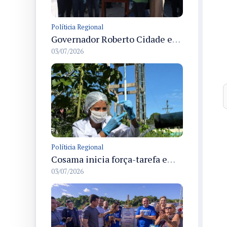
Políticia Regional
Governador Roberto Cidade entrega readequação do ambulatório da FCecon e amplia capacidade de atendimento oncológico em Manaus
03/07/2026
Políticia Regional
Cosama inicia força-tarefa em Anamã para fortalecer abastecimento de água e segurança hídrica da população
03/07/2026