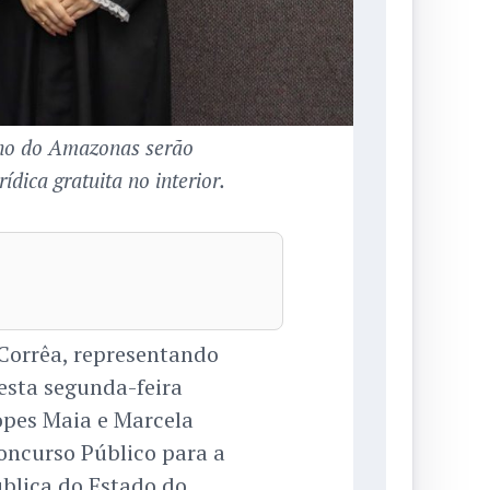
no do Amazonas serão
ídica gratuita no interior.
Corrêa, representando
esta segunda-feira
opes Maia e Marcela
oncurso Público para a
ública do Estado do