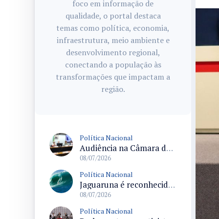
foco em informação de
qualidade, o portal destaca
temas como política, economia,
infraestrutura, meio ambiente e
desenvolvimento regional,
conectando a população às
transformações que impactam a
região.
Política Nacional
Audiência na Câmara debate deportações em massa dos Estados Unidos e acolhimento de migrantes no Brasil
08/07/2026
Política Nacional
Jaguaruna é reconhecida como Capital Nacional da Maior Onda do Brasil após sanção da lei
08/07/2026
Política Nacional