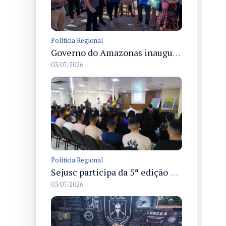
Políticia Regional
Governo do Amazonas inaugura primeiro Castramóvel Fluvial para atendimento veterinário às comunidades ribeirinhas e castração gratuita
03/07/2026
Políticia Regional
Sejusc participa da 5ª edição do Caminhos Literários com foco na cultura hip-hop nas unidades socioeducativas
03/07/2026