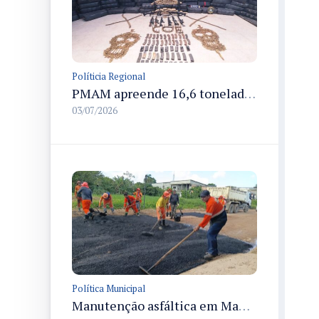
Políticia Regional
PMAM apreende 16,6 toneladas de entorpecentes e registra aumento nas prisões em flagrante e nas capturas de foragidos no primeiro semestre de 2026
03/07/2026
Política Municipal
Manutenção asfáltica em Manaus recupera rua Praia do Arpoador e melhora trafegabilidade no Tarumã