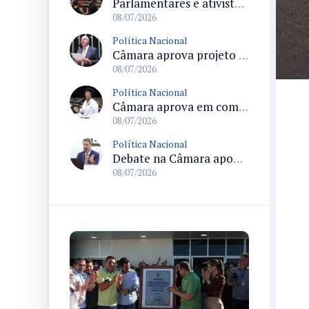
Parlamentares e ativistas pedem votação da criminalização da misoginia no Plenário antes do recesso
08/07/2026
Política Nacional
Câmara aprova projeto que torna permanentes os incentivos à reciclagem e amplia dedução do IR para empresas
08/07/2026
Política Nacional
Câmara aprova em comissão texto que permite ampliar reserva de moradias para pessoas com deficiência conforme demanda
08/07/2026
Política Nacional
Debate na Câmara aponta riscos da exposição massiva de apostas esportivas e pede regras para publicidade
08/07/2026