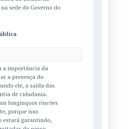
 na sede do Governo do
ública
u a importância da
ar a presença do
undo ele, a saída das
ntia de cidadania.
is longínquos rincões
te, porque isso
o estará garantindo,
ssitadas do nosso