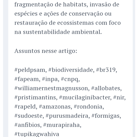
fragmentação de habitats, invasão de
espécies e ações de conservação ou
restauração de ecossistemas com foco
na sustentabilidade ambiental.
Assuntos nesse artigo:
#peldpsam, #biodiversidade, #br319,
#fapeam, #inpa, #cnpq,
#williamernestmagnusson, #allobates,
#pristimantins, #mucilaginibacter, #nir,
#rapeld, #amazonas, #rondonia,
#sudoeste, #purusmadeira, #formigas,
#anfibios, #murapiraha,
#tupikagwahiva