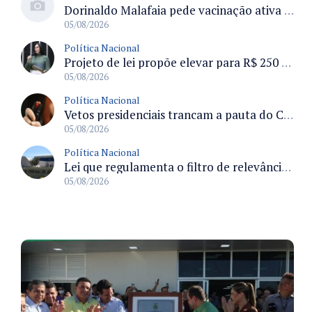
Dorinaldo Malafaia pede vacinação ativa ao Ministério da Saúde para reverter queda na cobertura vacinal no Brasil
05/08/2026
Política Nacional
Projeto de lei propõe elevar para R$ 250 mil limite de isenção do IPI para pessoas com deficiência e autismo
05/08/2026
Política Nacional
Vetos presidenciais trancam a pauta do Congresso com 87 itens pendentes e incluem trechos do Orçamento de 2026
05/08/2026
Política Nacional
Lei que regulamenta o filtro de relevância no STJ define requisitos para recurso especial e efeitos processuais
05/08/2026