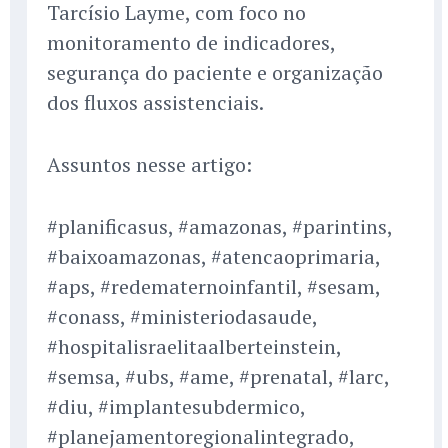
Tarcísio Layme, com foco no
monitoramento de indicadores,
segurança do paciente e organização
dos fluxos assistenciais.
Assuntos nesse artigo:
#planificasus, #amazonas, #parintins,
#baixoamazonas, #atencaoprimaria,
#aps, #redematernoinfantil, #sesam,
#conass, #ministeriodasaude,
#hospitalisraelitaalberteinstein,
#semsa, #ubs, #ame, #prenatal, #larc,
#diu, #implantesubdermico,
#planejamentoregionalintegrado,