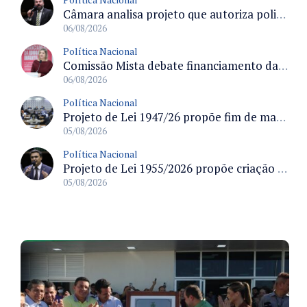
Câmara analisa projeto que autoriza policiais civis embarcarem armados em aeronaves civis mediante regras
06/08/2026
Política Nacional
Comissão Mista debate financiamento da educação infantil e desafios do Fundeb e do CAQ na oferta de creches
06/08/2026
Política Nacional
Projeto de Lei 1947/26 propõe fim de margens para cartão de crédito e consignado do INSS
05/08/2026
Política Nacional
Projeto de Lei 1955/2026 propõe criação de geração livre de fumo ao restringir venda de vapes a nascidos desde 1º de janeiro de 2009
05/08/2026