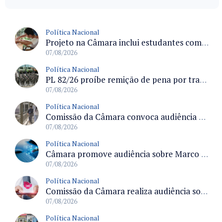
Política Nacional
Projeto na Câmara inclui estudantes com deficiência no regime escolar especial da LDB e estabelece critérios para frequência
07/08/2026
Política Nacional
PL 82/26 proíbe remição de pena por trabalho em funções militares para condenados por crimes contra o Estado Democrático de Direito
07/08/2026
Política Nacional
Comissão da Câmara convoca audiência para discutir misoginia nas escolas e universidades após divulgação de listas misóginas
07/08/2026
Política Nacional
Câmara promove audiência sobre Marco de Fomento à Economia Digital e impactos da inteligência artificial
07/08/2026
Política Nacional
Comissão da Câmara realiza audiência sobre apostas online para medir o tamanho do mercado ilegal
07/08/2026
Política Nacional