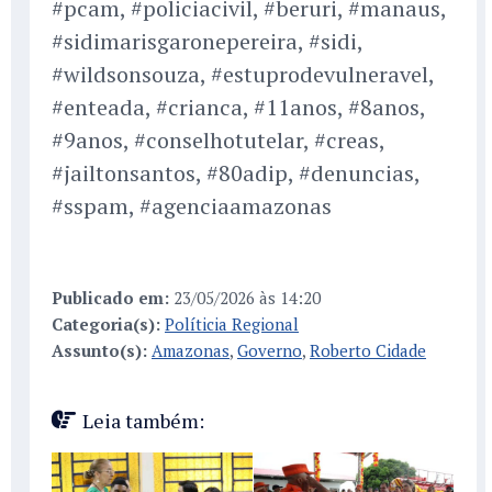
#pcam, #policiacivil, #beruri, #manaus,
#sidimarisgaronepereira, #sidi,
#wildsonsouza, #estuprodevulneravel,
#enteada, #crianca, #11anos, #8anos,
#9anos, #conselhotutelar, #creas,
#jailtonsantos, #80adip, #denuncias,
#sspam, #agenciaamazonas
Publicado em:
23/05/2026 às 14:20
Categoria(s):
Políticia Regional
Assunto(s):
Amazonas
,
Governo
,
Roberto Cidade
Leia também: