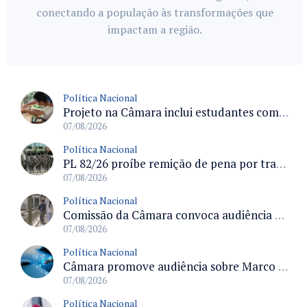
conectando a população às transformações que
impactam a região.
Política Nacional
Projeto na Câmara inclui estudantes com deficiência no regime escolar especial da LDB e estabelece critérios para frequência
07/08/2026
Política Nacional
PL 82/26 proíbe remição de pena por trabalho em funções militares para condenados por crimes contra o Estado Democrático de Direito
07/08/2026
Política Nacional
Comissão da Câmara convoca audiência para discutir misoginia nas escolas e universidades após divulgação de listas misóginas
07/08/2026
Política Nacional
Câmara promove audiência sobre Marco de Fomento à Economia Digital e impactos da inteligência artificial
07/08/2026
Política Nacional