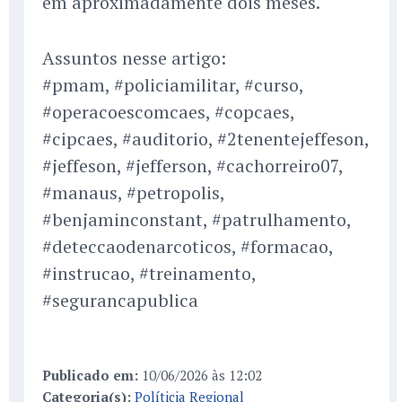
em aproximadamente dois meses.
Assuntos nesse artigo:
#pmam, #policiamilitar, #curso,
#operacoescomcaes, #copcaes,
#cipcaes, #auditorio, #2tenentejeffeson,
#jeffeson, #jefferson, #cachorreiro07,
#manaus, #petropolis,
#benjaminconstant, #patrulhamento,
#deteccaodenarcoticos, #formacao,
#instrucao, #treinamento,
#segurancapublica
Publicado em:
10/06/2026 às 12:02
Categoria(s):
Políticia Regional