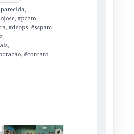
parecida,
aojose, #pcam,
ra, #deops, #sspam,
a,
ais,
aboracao, #contato