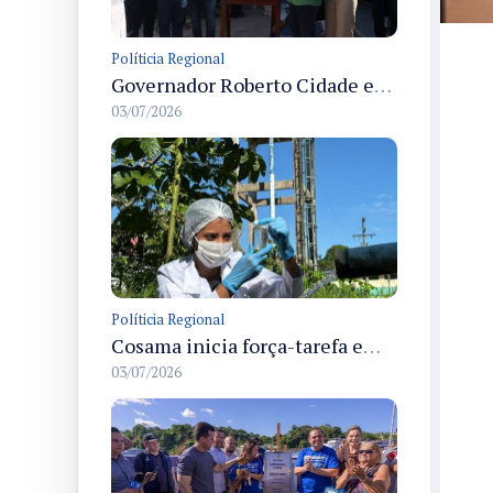
Políticia Regional
Governador Roberto Cidade entrega readequação do ambulatório da FCecon e amplia capacidade de atendimento oncológico em Manaus
03/07/2026
Políticia Regional
Cosama inicia força-tarefa em Anamã para fortalecer abastecimento de água e segurança hídrica da população
03/07/2026