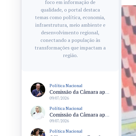
foco em informação de
qualidade, o portal destaca
temas como política, economia,
infraestrutura, meio ambiente e
desenvolvimento regional,
conectando a população às
transformações que impactam a
região.
Política Nacional
Comissão da Câmara aprova sinalização de atendimento prioritário com símbolos e descrições para diversas deficiências
09/07/2026
Política Nacional
Comissão da Câmara aprova criação da Política Nacional de Saúde na Escola com adesão facultativa às redes privadas
09/07/2026
Política Nacional