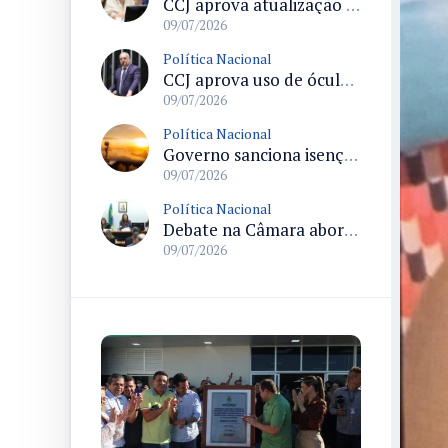
CCJ aprova atualização vacinal em todas as oportunidades de contato no sistema público de saúde
09/07/2026
Política Nacional
CCJ aprova uso de óculos biópticos no processo de obtenção da Carteira Nacional de Habilitação para pessoas com deficiência
09/07/2026
Política Nacional
Governo sanciona isenção do ISS para empresas que organizarem a Copa do Mundo Feminina 2027 em oito cidades
09/07/2026
Política Nacional
Debate na Câmara aborda fim das licenciaturas EaD e efeitos no acesso à educação em áreas afastadas
09/07/2026