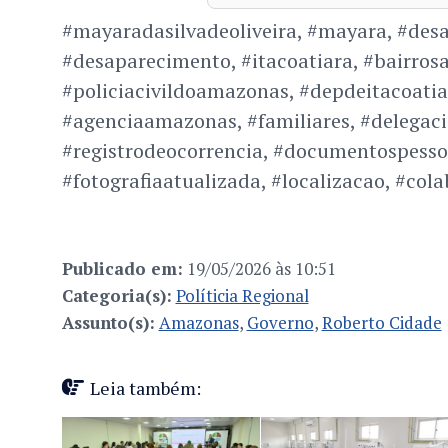
#mayaradasilvadeoliveira, #mayara, #desa
#desaparecimento, #itacoatiara, #bairros
#policiacivildoamazonas, #depdeitacoatia
#agenciaamazonas, #familiares, #delegaci
#registrodeocorrencia, #documentospesso
#fotografiaatualizada, #localizacao, #col
Publicado em:
19/05/2026 às 10:51
Categoria(s):
Políticia Regional
Assunto(s):
Amazonas
,
Governo
,
Roberto Cidade
Leia também: