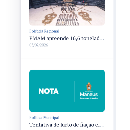
Políticia Regional
PMAM apreende 16,6 toneladas de entorpecentes e registra aumento nas prisões em flagrante e nas capturas de foragidos no primeiro semestre de 2026
03/07/2026
Política Municipal
Tentativa de furto de fiação elétrica no Terminal de Integração 4 provoca interrupção de energia em Manaus