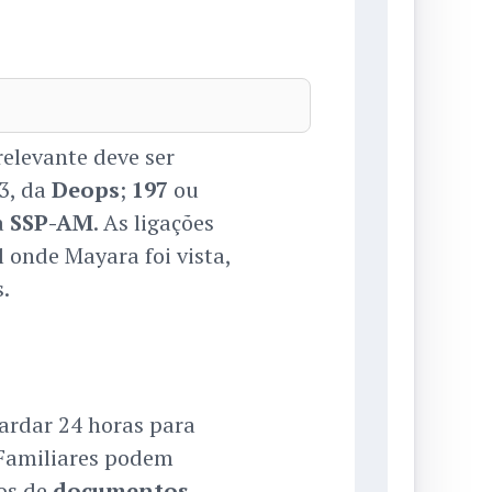
elevante deve ser
3, da
Deops
;
197
ou
a
SSP-AM
. As ligações
 onde Mayara foi vista,
.
ardar 24 horas para
 Familiares podem
os de
documentos