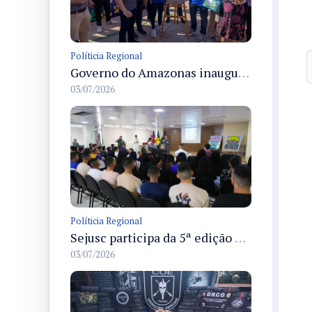
Políticia Regional
Governo do Amazonas inaugura primeiro Castramóvel Fluvial para atendimento veterinário às comunidades ribeirinhas e castração gratuita
03/07/2026
Políticia Regional
Sejusc participa da 5ª edição do Caminhos Literários com foco na cultura hip-hop nas unidades socioeducativas
03/07/2026