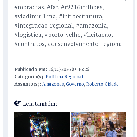
#moradias, #far, #r9216milhoes,
#vladimir-lima, #infraestrutura,
#integracao-regional, #amazonia,
#logistica, #porto-velho, #licitacao,
#contratos, #desenvolvimento-regional
Publicado em:
26/05/2026 às 16:26
Categoria(s):
Políticia Regional
Assunto(s):
Amazonas
,
Governo
,
Roberto Cidade
Leia também: