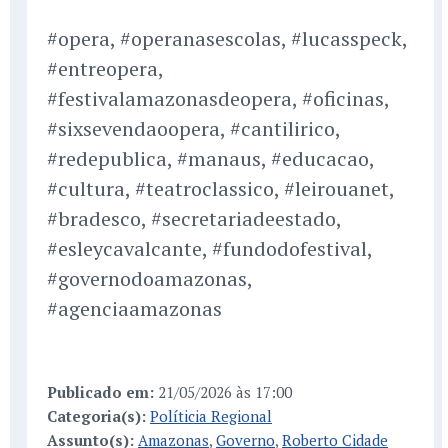
#opera, #operanasescolas, #lucasspeck,
#entreopera,
#festivalamazonasdeopera, #oficinas,
#sixsevendaoopera, #cantilirico,
#redepublica, #manaus, #educacao,
#cultura, #teatroclassico, #leirouanet,
#bradesco, #secretariadeestado,
#esleycavalcante, #fundodofestival,
#governodoamazonas,
#agenciaamazonas
Publicado em:
21/05/2026 às 17:00
Categoria(s):
Políticia Regional
Assunto(s):
Amazonas
,
Governo
,
Roberto Cidade