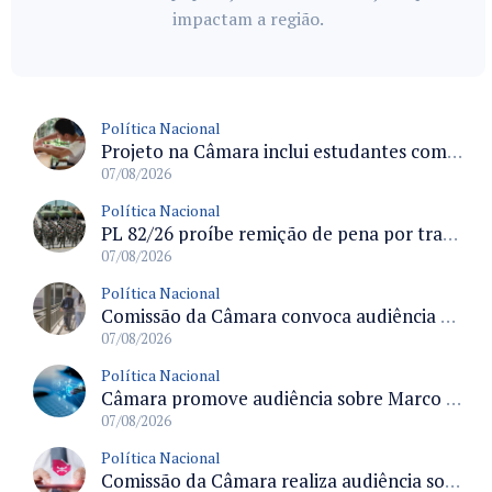
impactam a região.
Política Nacional
Projeto na Câmara inclui estudantes com deficiência no regime escolar especial da LDB e estabelece critérios para frequência
07/08/2026
Política Nacional
PL 82/26 proíbe remição de pena por trabalho em funções militares para condenados por crimes contra o Estado Democrático de Direito
07/08/2026
Política Nacional
Comissão da Câmara convoca audiência para discutir misoginia nas escolas e universidades após divulgação de listas misóginas
07/08/2026
Política Nacional
Câmara promove audiência sobre Marco de Fomento à Economia Digital e impactos da inteligência artificial
07/08/2026
Política Nacional
Comissão da Câmara realiza audiência sobre apostas online para medir o tamanho do mercado ilegal