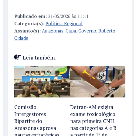
Publicado em:
21/05/2026 às 11:11
Categoria(s):
Políticia Regional
Assunto(s):
Amazonas
,
Capa
,
Governo
,
Roberto
Cidade
Leia também:
Comissão
Detran-AM exigirá
Intergestores
exame toxicológico
Bipartite do
para primeira CNH
Amazonas aprova
nas categorias A e B
pautas estratégicas
a partir de 1º de