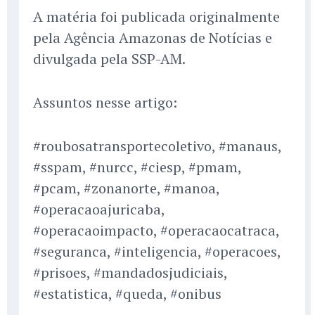
A matéria foi publicada originalmente
pela Agência Amazonas de Notícias e
divulgada pela SSP-AM.
Assuntos nesse artigo:
#roubosatransportecoletivo, #manaus,
#sspam, #nurcc, #ciesp, #pmam,
#pcam, #zonanorte, #manoa,
#operacaoajuricaba,
#operacaoimpacto, #operacaocatraca,
#seguranca, #inteligencia, #operacoes,
#prisoes, #mandadosjudiciais,
#estatistica, #queda, #onibus