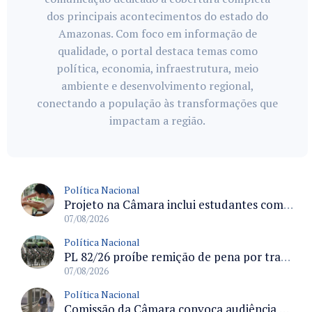
dos principais acontecimentos do estado do
Amazonas. Com foco em informação de
qualidade, o portal destaca temas como
política, economia, infraestrutura, meio
ambiente e desenvolvimento regional,
conectando a população às transformações que
impactam a região.
Política Nacional
Projeto na Câmara inclui estudantes com deficiência no regime escolar especial da LDB e estabelece critérios para frequência
07/08/2026
Política Nacional
PL 82/26 proíbe remição de pena por trabalho em funções militares para condenados por crimes contra o Estado Democrático de Direito
07/08/2026
Política Nacional
Comissão da Câmara convoca audiência para discutir misoginia nas escolas e universidades após divulgação de listas misóginas