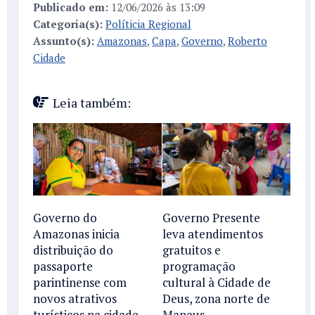
Publicado em:
12/06/2026 às 13:09
Categoria(s):
Políticia Regional
Assunto(s):
Amazonas
,
Capa
,
Governo
,
Roberto
Cidade
Leia também:
Governo do
Governo Presente
Amazonas inicia
leva atendimentos
distribuição do
gratuitos e
passaporte
programação
parintinense com
cultural à Cidade de
novos atrativos
Deus, zona norte de
turísticos na cidade
Manaus