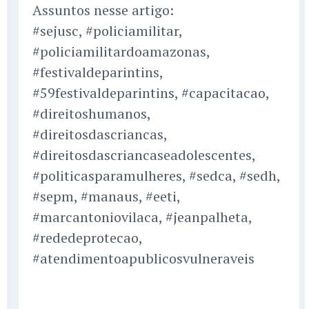
Assuntos nesse artigo:
#sejusc, #policiamilitar,
#policiamilitardoamazonas,
#festivaldeparintins,
#59festivaldeparintins, #capacitacao,
#direitoshumanos,
#direitosdascriancas,
#direitosdascriancaseadolescentes,
#politicasparamulheres, #sedca, #sedh,
#sepm, #manaus, #eeti,
#marcantoniovilaca, #jeanpalheta,
#rededeprotecao,
#atendimentoapublicosvulneraveis