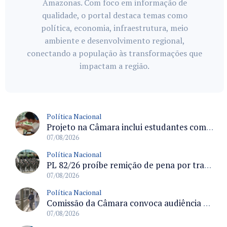
Amazonas. Com foco em informação de
qualidade, o portal destaca temas como
política, economia, infraestrutura, meio
ambiente e desenvolvimento regional,
conectando a população às transformações que
impactam a região.
Política Nacional
Projeto na Câmara inclui estudantes com deficiência no regime escolar especial da LDB e estabelece critérios para frequência
07/08/2026
Política Nacional
PL 82/26 proíbe remição de pena por trabalho em funções militares para condenados por crimes contra o Estado Democrático de Direito
07/08/2026
Política Nacional
Comissão da Câmara convoca audiência para discutir misoginia nas escolas e universidades após divulgação de listas misóginas
07/08/2026