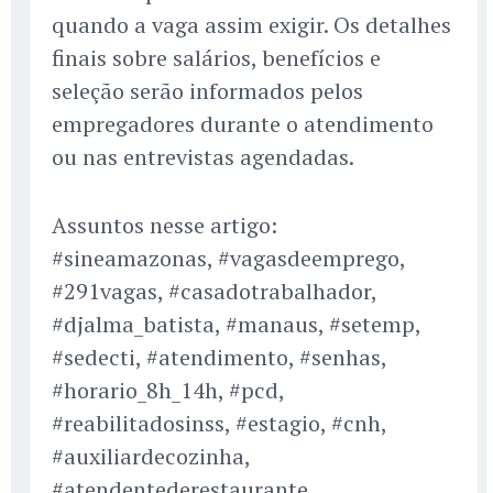
quando a vaga assim exigir. Os detalhes
finais sobre salários, benefícios e
seleção serão informados pelos
empregadores durante o atendimento
ou nas entrevistas agendadas.
Assuntos nesse artigo:
#sineamazonas, #vagasdeemprego,
#291vagas, #casadotrabalhador,
#djalma_batista, #manaus, #setemp,
#sedecti, #atendimento, #senhas,
#horario_8h_14h, #pcd,
#reabilitadosinss, #estagio, #cnh,
#auxiliardecozinha,
#atendentederestaurante,