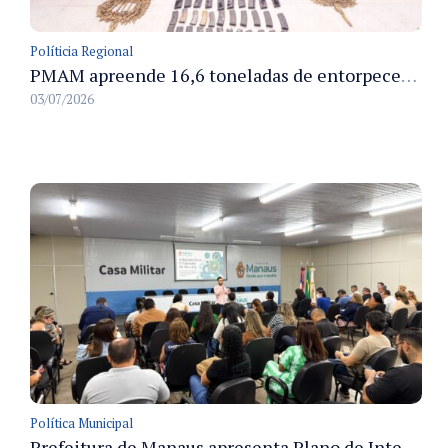
Políticia Regional
PMAM apreende 16,6 toneladas de entorpecentes e registra aumento nas prisões em flagrante e nas capturas de foragidos no primeiro semestre de 2026
03/07/2026
Política Municipal
Prefeitura de Manaus apresenta Plano de Integridade da CGM e qualifica servidores para governança e conformidade no biênio 2027-2028