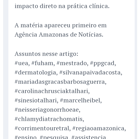
impacto direto na prática clínica.
A matéria apareceu primeiro em
Agência Amazonas de Notícias.
Assuntos nesse artigo:
#uea, #fuham, #mestrado, #ppgcad,
#dermatologia, #silvanapaivadacosta,
#mariadasgracasbarbosaguerra,
#carolinachrusciaktalhari,
#sinesiotalhari, #marcelheibel,
#neisseriagonorrhoeae,
#chlamydiatrachomatis,
#corrimentouretral, #regiaoamazonica,
#ensino, #pesquisa, #assistencia,