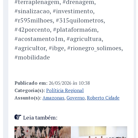
#terraplenagem, #drenagem,
#sinalizacao, #investimento,
#r595milhoes, #315quilometros,
#42porcento, #plataforma6m,
#acostamento1m, #agricultura,
#agricultor, #ibge, #rionegro_solimoes,
#mobilidade
Publicado em:
26/05/2026 às 10:38
Categoria(s):
Políticia Regional
Assunto(s):
Amazonas
,
Governo
,
Roberto Cidade
Leia também: