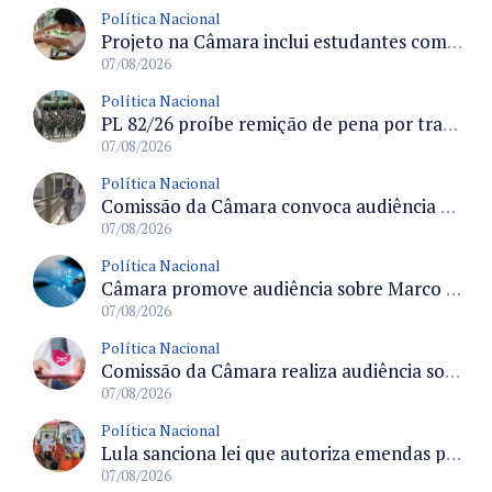
Política Nacional
Projeto na Câmara inclui estudantes com deficiência no regime escolar especial da LDB e estabelece critérios para frequência
07/08/2026
Política Nacional
PL 82/26 proíbe remição de pena por trabalho em funções militares para condenados por crimes contra o Estado Democrático de Direito
07/08/2026
Política Nacional
Comissão da Câmara convoca audiência para discutir misoginia nas escolas e universidades após divulgação de listas misóginas
07/08/2026
Política Nacional
Câmara promove audiência sobre Marco de Fomento à Economia Digital e impactos da inteligência artificial
07/08/2026
Política Nacional
Comissão da Câmara realiza audiência sobre apostas online para medir o tamanho do mercado ilegal
07/08/2026
Política Nacional
Lula sanciona lei que autoriza emendas parlamentares para atendimento pré-hospitalar pelos bombeiros
07/08/2026